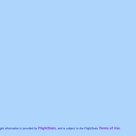
FlightStats
Terms of Use
ight information is provided by
, and is subject to the FlightStats
.