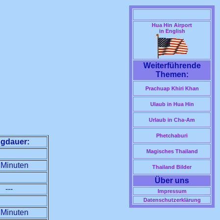
Hua Hin Airport
in English
Weiterführende
Themen:
Prachuap Khiri Khan
Ulaub in Hua Hin
Urlaub in Cha-Am
Phetchaburi
ugdauer:
Magisches Thailand
 Minuten
Thailand Bilder
Über uns
---
Impressum
Datenschutzerklärung
 Minuten